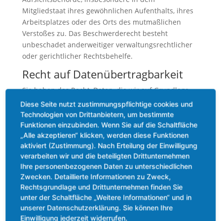
Mitgliedstaat ihres gewöhnlichen Aufenthalts, ihres
Arbeitsplatzes oder des Orts des mutmaßlichen
Verstoßes zu. Das Beschwerderecht besteht
unbeschadet anderweitiger verwaltungsrechtlicher
oder gerichtlicher Rechtsbehelfe.
Recht auf Daten­übertrag­barkeit
Sie haben das Recht, Daten, die wir auf Grundlage
Ihrer Einwilligung oder in Erfüllung eines Vertrags
Diese Seite nutzt zustimmungspflichtige cookies und
automatisiert verarbeiten, an sich oder an einen
Technologien von Drittanbietern, um bestimmte
Dritten in einem gängigen, maschinenlesbaren
Funktionen einzubinden. Wenn Sie auf die Schaltfläche
Format aushändigen zu lassen. Sofern Sie die direkte
„Alle akzeptieren“ klicken, werden diese Funktionen
aktiviert (Zustimmung). Nach Erteilung der Einwilligung
Übertragung der Daten an einen anderen
verarbeiten wir und die beteiligten Drittunternehmen
Verantwortlichen verlangen, erfolgt dies nur, soweit
Ihre personenbezogenen Daten zu unterschiedlichen
es technisch machbar ist.
Zwecken. Detaillierte Informationen zu Zweck,
Auskunft, Berichtigung und
Rechtsgrundlage und Drittunternehmen finden Sie
Löschung
unter der Schaltfläche „Weitere Informationen“ und in
unserer Datenschutzerklärung. Sie können Ihre
Sie haben im Rahmen der geltenden gesetzlichen
Einwilligung jederzeit widerrufen.