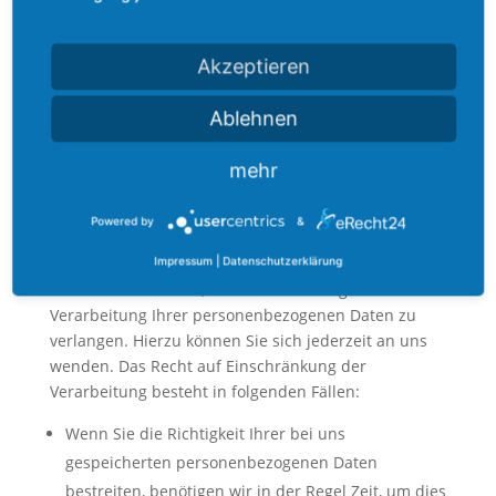
Bestimmungen jederzeit das Recht auf
unentgeltliche Auskunft über Ihre gespeicherten
personenbezogenen Daten, deren Herkunft und
Akzeptieren
Empfänger und den Zweck der Datenverarbeitung
und ggf. ein Recht auf Berichtigung oder Löschung
Ablehnen
dieser Daten. Hierzu sowie zu weiteren Fragen zum
Thema personenbezogene Daten können Sie sich
mehr
jederzeit an uns wenden.
Recht auf Einschränkung der
Powered by
&
Verarbeitung
Impressum
|
Datenschutzerklärung
Sie haben das Recht, die Einschränkung der
Verarbeitung Ihrer personenbezogenen Daten zu
verlangen. Hierzu können Sie sich jederzeit an uns
wenden. Das Recht auf Einschränkung der
Verarbeitung besteht in folgenden Fällen:
Wenn Sie die Richtigkeit Ihrer bei uns
gespeicherten personenbezogenen Daten
bestreiten, benötigen wir in der Regel Zeit, um dies